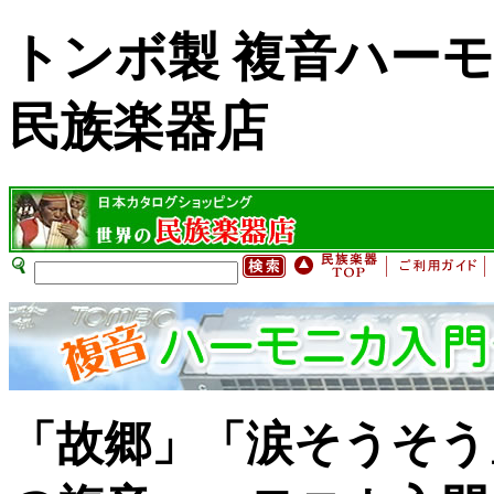
トンボ製 複音ハー
民族楽器店
「故郷」「涙そうそう