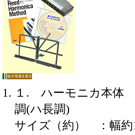
１. ハーモニカ本体 
調(ハ長調)
サイズ（約） ：幅約1