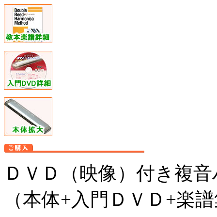
ＤＶＤ（映像）付き複音
（本体+入門ＤＶＤ+楽譜