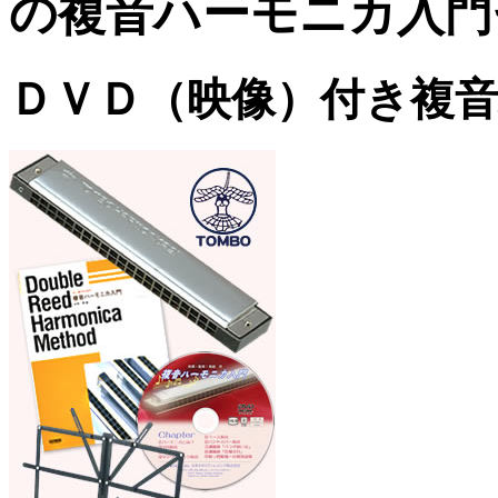
の複音ハーモニカ入門
ＤＶＤ（映像）付き複