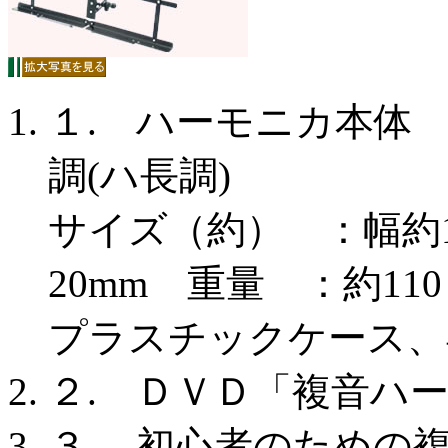
１. ハーモニカ本体 
調(ハ長調)
サイズ（約） ：幅約1
20mm 重量 ：約11
プラスチックケース、
２. ＤＶＤ「複音ハー
３. 初心者のため